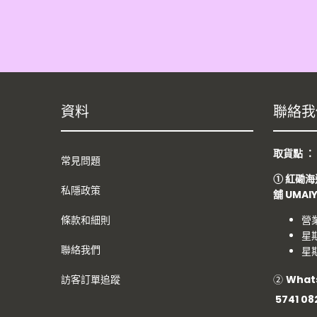
資料
聯絡我
取貨點 
常見問題
①
紅磡海
私隱政策
舖
UMAI
條款和細則
營
星期
聯絡我們
星期
②
What
訪客訂單追蹤
5741 08