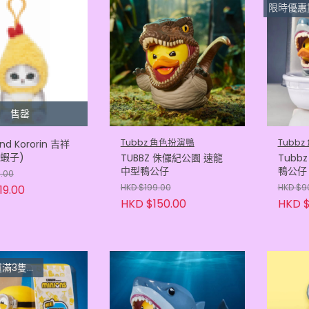
限時優惠買滿3隻或以
售罄
Tubbz 角色扮演鴨
Tubb
nd Kororin 吉祥
(蝦子)
TUBBZ 侏儸紀公園 速龍
Tubb
中型鴨公仔
鴨公仔
9.00
HKD $199.00
HKD $9
19.00
HKD $150.00
HKD $
隻 $33.3