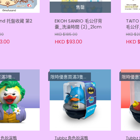
售罄
and 托盤收藏 第2
EIKOH SANRIO 毛公仔背
TAIT
囊_洗澡時間 (2)_21cm
毛公仔
00
HKD $185.00
HKD $2
3.00
HKD $93.00
HKD $
隻 $33.3
限時優惠買滿3隻或以上每隻 $33.3
限時優惠買滿3隻或以
 角色扮演鴨
Tubbz 角色扮演鴨
Tubb