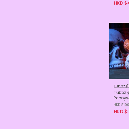
HKD $
Tubbz
Tubbz
Penny
HKD $19
HKD $1