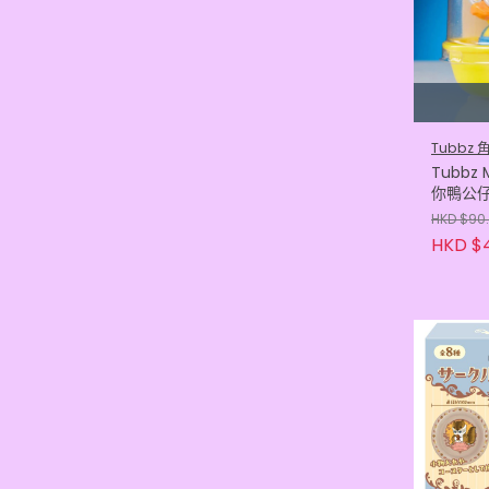
Tubbz
Tubbz 
你鴨公
HKD $90
HKD $