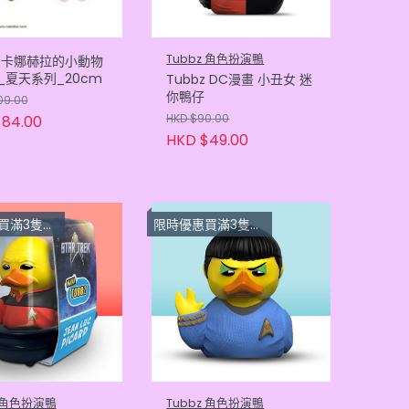
Tubbz 角色扮演鴨
O 卡娜赫拉的小動物
_夏天系列_20cm
Tubbz DC漫畫 小丑女 迷
你鴨仔
09.00
HKD $90.00
84.00
HKD $49.00
上每隻 $33.3
限時優惠買滿3隻或以上每隻 $33.3
z 角色扮演鴨
Tubbz 角色扮演鴨