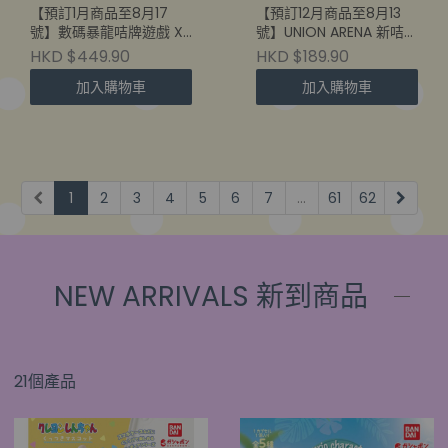
【預訂1月商品至8月17
【預訂12月商品至8月13
號】數碼暴龍咭牌遊戲 X
號】UNION ARENA 新咭精
抗體主題 馴獸師精選豪華
選套裝 我的英雄學園
HKD $449.90
HKD $189.90
套裝 [PB-26]
(4582770078725)
加入購物車
加入購物車
(4582770079340)
1
2
3
4
5
6
7
...
61
62
NEW ARRIVALS 新到商品
21個產品