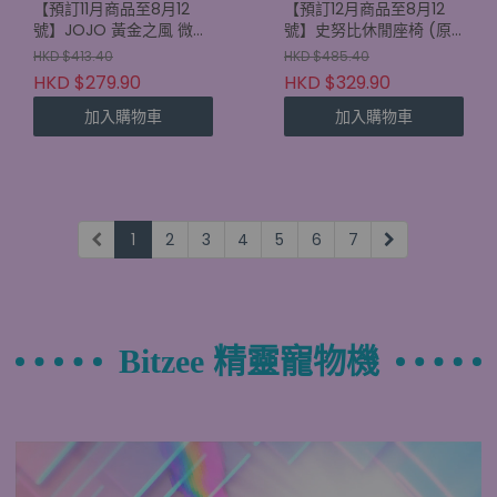
【預訂11月商品至8月12
【預訂12月商品至8月12
號】JOJO 黃金之風 微型
號】史努比休閒座椅 (原
擺設 (原盒6款)
盒6款) (4521121701806)
HKD $413.40
HKD $485.40
(4521121700892)
HKD $279.90
HKD $329.90
加入購物車
加入購物車
1
2
3
4
5
6
7
Bitzee 精靈寵物機