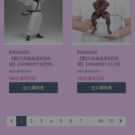
Banpresto
Banpresto
【預訂1月商品至8月16
【預訂1月商品至8月16
號】[GRANDISTA]咒術迴
號】[GRANDISTA]刃牙 比
戰 宿儺
斯凱特·奧利華
HKD $159.90
HKD $159.90
(4573102749208)
(4573102749154)
HKD $110.00
HKD $110.00
加入購物車
加入購物車
1
2
3
4
5
6
7
...
69
70