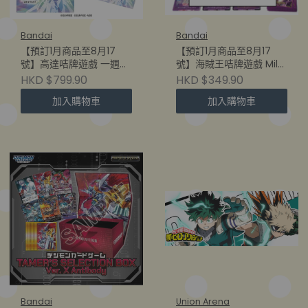
Bandai
Bandai
【預訂1月商品至8月17
【預訂1月商品至8月17
號】高達咭牌遊戲 一週年
號】海賊王咭牌遊戲 Milk
豪華套裝 [PB-03]
Box 第二彈【AC-02】
HKD $799.90
HKD $349.90
(4582770124897)
(4582770123951)
加入購物車
加入購物車
Bandai
Union Arena