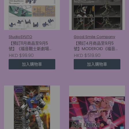
StudioSYUTO
Good Smile Company
【預訂11月商品至9月5
【預訂4月商品至9月5
號】《福音戰士新劇場
號】MODEROID《福音戰
版》SYUTO Tiny Scale
士新劇場版》福音戰士臨
HKD $99.90
HKD $519.90
1/350 近距航空支援用垂
時5號機
加入購物車
加入購物車
直起降對地攻擊機 YAGR-
(4570232590687)
3B (4580620730717)