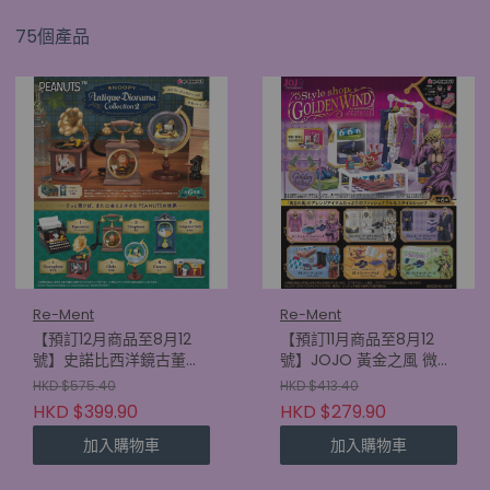
75個產品
Re-Ment
Re-Ment
【預訂12月商品至8月12
【預訂11月商品至8月12
號】史諾比西洋鏡古董系
號】JOJO 黃金之風 微型
列2 (原盒6款)
擺設 (原盒6款)
HKD $575.40
HKD $413.40
(4521121701509)
(4521121700892)
HKD $399.90
HKD $279.90
加入購物車
加入購物車