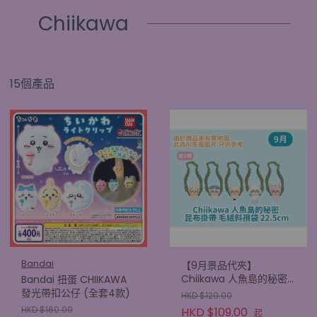
Chiikawa
15個產品
Bandai
【9月景品代夾】
Chiikawa 人魚島的秘密
Bandai 扭蛋 CHIIKAWA
昆布掛帶 毛絨斜孭袋
發光帶扣公仔 (全套4款)
HKD $129.00
22.5cm
HKD $160.00
HKD $109.00
起