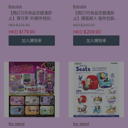
Bandai
Bandai
【預訂12月商品至額滿即
【預訂1月商品至額滿即
止】寶可夢 30週年特別版
止】幪面超人 迷你包裝吊
公仔 SP vol. (原盒12包)
飾 & 朱古力餅乾 2 (原盒
HKD $226.80
HKD $249.00
(4570117935251)
10件) (4570117931505)
HKD $179.90
HKD $209.90
加入購物車
加入購物車
Re-Ment
Re-Ment