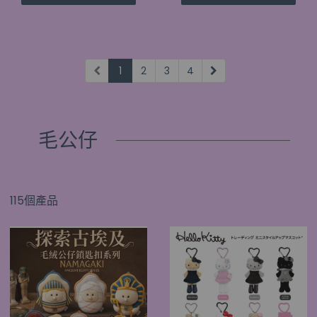
1
2
3
4
毛公仔
115個產品