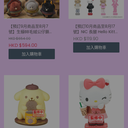
【預訂9月商品至8月7
【預訂10月商品至8月17
號】生蠔BB毛絨公仔鎖匙
號】NIC 長腿 Hello Kitty
扣 古埃及盲盒 (原盒6款)
盲盒 mini 版 (單盒)
HKD $119.90
HKD $654.00
HKD $594.00
加入購物車
加入購物車