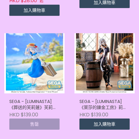
HKD $28.00
起
加入購物車
加入購物車
SEGA - [LUMINASTA]
SEGA - [LUMINASTA]
《葬送的芙莉蓮》芙莉蓮
《萊莎的鍊金工房》莉拉·
-SUMMER DRESS-
德西亞斯 [再販]
HKD $139.00
HKD $139.00
(4582733462356)
(4582733468587)
售罄
加入購物車