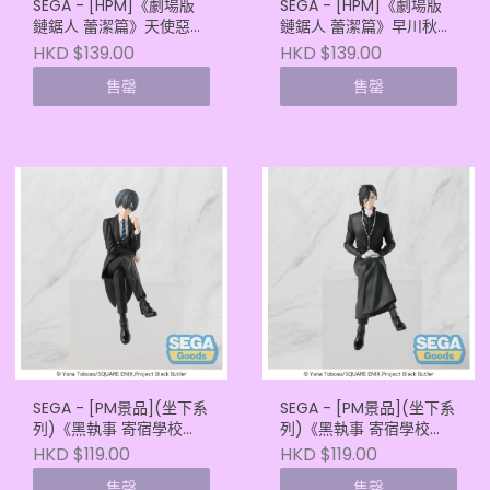
SEGA - [HPM]《劇場版
SEGA - [HPM]《劇場版
鏈鋸人 蕾潔篇》天使惡魔
鏈鋸人 蕾潔篇》早川秋
(4582733464664)
(4582733464657)
HKD $139.00
HKD $139.00
售罄
售罄
SEGA - [PM景品](坐下系
SEGA - [PM景品](坐下系
列)《黑執事 寄宿學校
列)《黑執事 寄宿學校
篇》西雅爾·法多姆凱貝
篇》錫巴斯查恩・米加艾
HKD $119.00
HKD $119.00
(4582733439945)
里斯 (4582733439952)
售罄
售罄