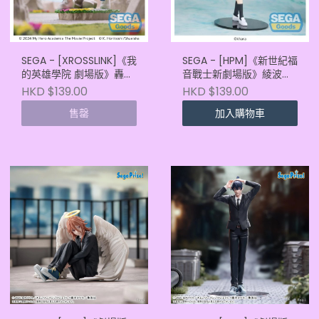
SEGA - [XROSSLINK]《我
SEGA - [HPM]《新世紀福
的英雄學院 劇場版》轟焦
音戰士新劇場版》綾波麗
凍 (4582733463315)
-制服-
HKD $139.00
HKD $139.00
(4582733464640)
售罄
加入購物車