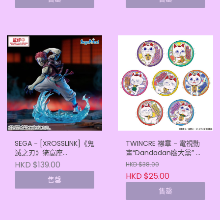
SEGA - [XROSSLINK]《鬼
TWINCRE 襟章 - 電視動
滅之刃》猗窩座
畫“Dandadan膽大黨” 高
(4582733455969)
速婆婆招財貓
HKD $139.00
HKD $38.00
(4571653549308)
HKD $25.00
售罄
售罄