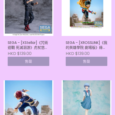
SEGA - [XStellar]《咒術
SEGA - [XROSSLINK]《我
迴戰 死滅洄游》虎杖悠仁
的英雄學院 劇場版》綠谷
(4582733463339)
出久 Vol.2
HKD $139.00
HKD $139.00
(4582733463346)
售罄
售罄