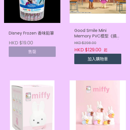
Good Smile Mini
Disney Frozen 香味鉛筆
Memory PVC模型《搞笑
漫畫日和 GO》(兔美子/
HKD $19.00
HKD $298.00
熊吉)
HKD $129.00
起
售罄
加入購物車