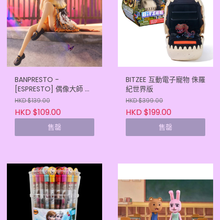
BANPRESTO -
BITZEE 互動電子寵物 侏羅
[ESPRESTO] 偶像大師 閃
紀世界版
耀色彩 樋口圓香 正常色
HKD $139.00
HKD $399.00
(4983164298703)
HKD $109.00
HKD $199.00
售罄
售罄