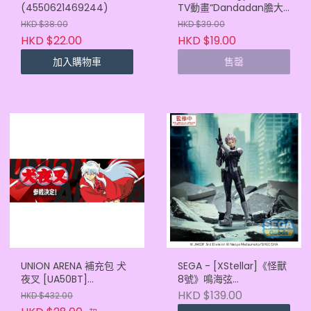
(4550621469244)
TV動畫“Dandadan膽大
黨” 高速婆婆招財貓
HKD $38.00
HKD $39.00
(4571601223427)
HKD $22.00
HKD $19.00
加入購物車
售罄
UNION ARENA 補充包 犬
SEGA - [XStellar]《怪獸
夜叉 [UA50BT]
8號》鳴海弦
(4582769937026)
(4582733457215)
HKD $139.00
HKD $432.00