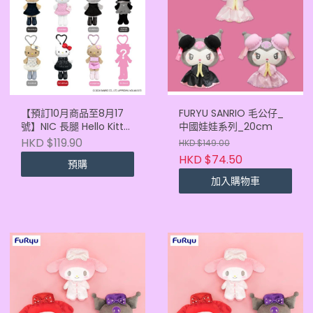
【預訂10月商品至8月17
FURYU SANRIO 毛公仔_
號】NIC 長腿 Hello Kitty
中國娃娃系列_20cm
盲盒 mini 版 (單盒)
HKD $119.90
HKD $149.00
HKD $74.50
預購
加入購物車