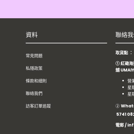
資料
聯絡我
取貨點 
常見問題
①
紅磡海
私隱政策
舖
UMAI
條款和細則
營
星期
聯絡我們
星期
②
What
訪客訂單追蹤
5741 08
電郵 / i