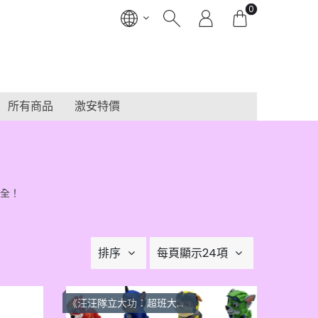
0
所有商品
激安特價
全！
排序
每頁顯示24項
《汪汪隊立大功：超班大電影》3D鎖匙扣/印章 $30 for 3pcs