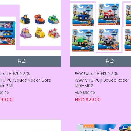
售罄
售罄
atrol 汪汪隊立大功
PAW Patrol 汪汪隊立大功
HC PupSquad Racer Core
PAW VHC Pup Squad Racer 
ack GML
M01-M02
00.00
HKD $50.00
99.00
HKD $29.00