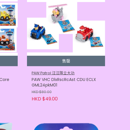
售罄
PAW Patrol 汪汪隊立大功
Core
PAW VHC DlxRscRcAst CDU ECLX
GML24pkM01
HKD $80.00
HKD $49.00