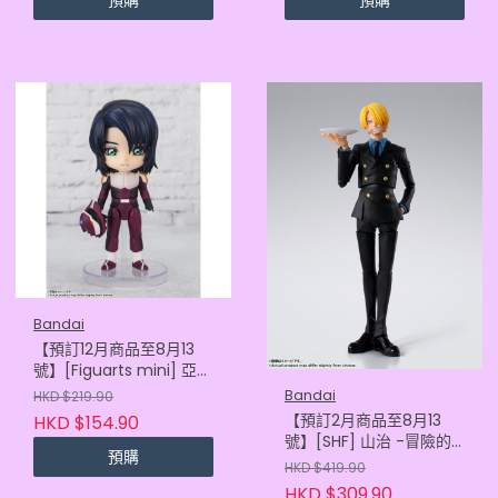
Bandai
【預訂12月商品至8月13
號】[Figuarts mini] 亞斯
蘭·察拉 (2026年版)
Bandai
HKD $219.90
(4573102736543)
【預訂2月商品至8月13
HKD $154.90
號】[SHF] 山治 -冒險的
預購
黎明- (再販)
HKD $419.90
(4573102687449)
HKD $309.90