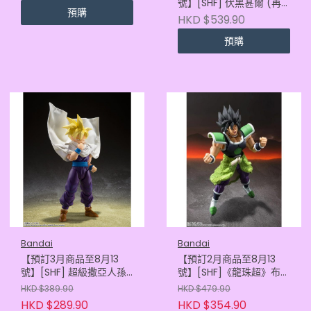
號】[SHF] 伏黑甚爾 (再
預購
販) (4573102687289)
HKD $539.90
預購
Bandai
Bandai
【預訂3月商品至8月13
【預訂2月商品至8月13
號】[SHF] 超級撒亞人孫
號】[SHF]《龍珠超》布洛
悟飯 -超越悟空的戰士-
尼 (2027年版)
HKD $389.90
HKD $479.90
(再販)
(4573102736635)
HKD $289.90
HKD $354.90