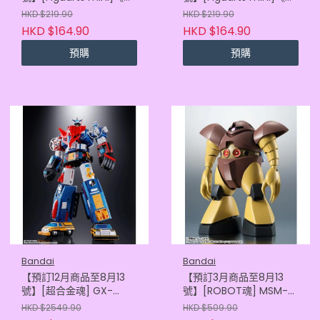
爾登法環》魔女菈妮
爾登法環》瑪蓮妮亞 -米
HKD $219.90
HKD $219.90
(2027年版)
凱拉的鋒刃- (2027年版)
HKD $164.90
HKD $164.90
(4573102736604)
(4573102736598)
預購
預購
Bandai
Bandai
【預訂12月商品至8月13
【預訂3月商品至8月13
號】[超合金魂] GX-
號】[ROBOT魂] MSM-
88《機甲艦隊》十五機合
03 愛爾蘭魔蟹
HKD $2549.90
HKD $509.90
體 (2026年版)
ver.A.N.I.M.E. (2027年版)