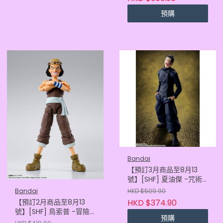
預購
Bandai
【預訂3月商品至8月13
號】[SHF] 夏油傑 -咒術
高專- (再販)
Bandai
HKD $509.90
(4573102655233)
【預訂2月商品至8月13
HKD $374.90
號】[SHF] 鳥索普 -冒險
預購
黎明- (再販)