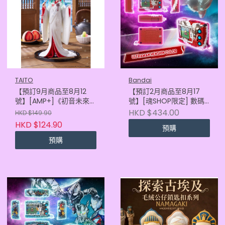
TAITO
Bandai
【預訂9月商品至8月12
【預訂2月商品至8月17
號】[AMP+]《初音未來》
號】[魂SHOP限定] 數碼
雪初音 -ALL STARS
暴龍女怪獸彩色機 超人60
HKD $434.00
HKD $149.90
2013ver-
週年 變身紅色
HKD $124.90
預購
(840342405657)
(4582770021288)
預購