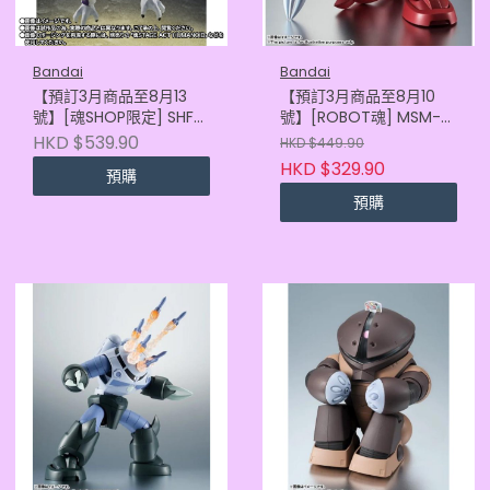
Bandai
Bandai
【預訂3月商品至8月13
【預訂3月商品至8月10
號】[魂SHOP限定] SHF
號】[ROBOT魂] MSM-
菲利 力量全開形態 -戰損
07S 馬沙專用魔蟹 ver.
HKD $539.90
HKD $449.90
版- (4580886840151)
A.N.I.M.E. (2027年版)
HKD $329.90
預購
(4580886842469)
預購