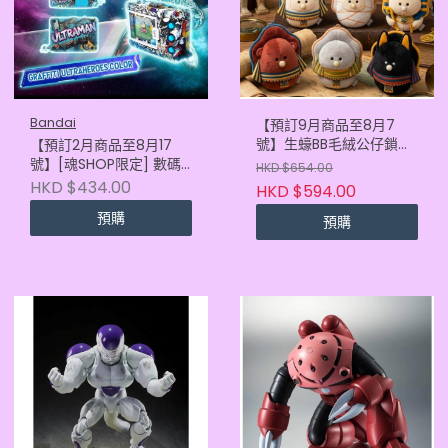
Bandai
【預訂9月商品至8月7
號】生蠔BB毛絨公仔鎖匙
【預訂2月商品至8月17
扣 古埃及盲盒 (原盒6款)
號】[魂SHOP限定] 數碼
HKD $654.00
暴龍怪獸彩色機 超人60週
HKD $434.00
HKD $594.00
年 變身藍色
預購
(4582770021271)
預購