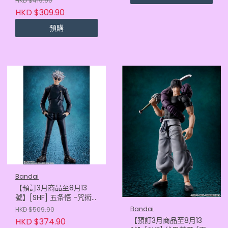
HKD $419.90
(4573102687432)
HKD $309.90
預購
Bandai
【預訂3月商品至8月13
號】[SHF] 五条悟 -咒術
高專- (再販)
Bandai
HKD $509.90
(4573102655226)
【預訂3月商品至8月13
HKD $374.90