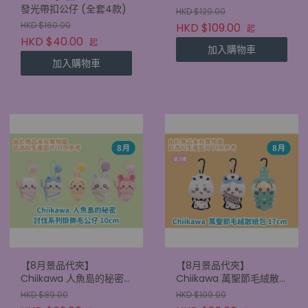
昆布掛帶 毛絨斜孭袋
發光帶扣公仔 (全套4款)
HKD $129.00
22.5cm
HKD $160.00
HKD $109.00
起
HKD $40.00
起
加入購物車
加入購物車
【8月景品代夾】
【8月景品代夾】
Chiikawa 人魚島的秘密
Chiikawa 萬聖節毛絨散
討伐系列掛飾毛公仔
紙包 17cm
HKD $89.00
HKD $109.00
10cm