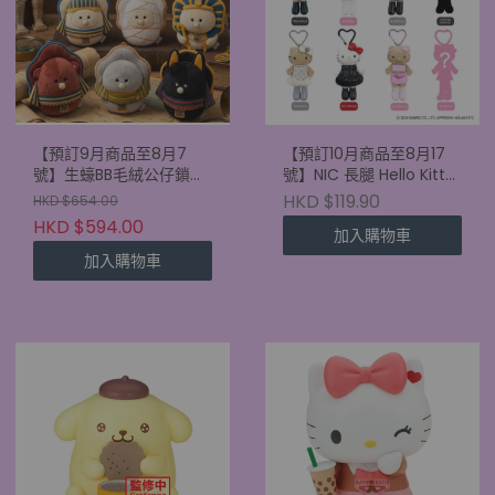
【預訂9月商品至8月7
【預訂10月商品至8月17
號】生蠔BB毛絨公仔鎖匙
號】NIC 長腿 Hello Kitty
扣 古埃及盲盒 (原盒6款)
盲盒 mini 版 (單盒)
HKD $119.90
HKD $654.00
HKD $594.00
加入購物車
加入購物車