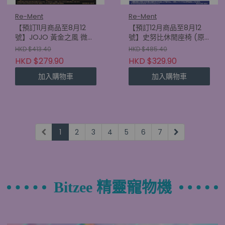
Re-Ment
Re-Ment
【預訂11月商品至8月12
【預訂12月商品至8月12
號】JOJO 黃金之風 微型
號】史努比休閒座椅 (原
擺設 (原盒6款)
盒6款) (4521121701806)
HKD $413.40
HKD $485.40
(4521121700892)
HKD $279.90
HKD $329.90
加入購物車
加入購物車
1
2
3
4
5
6
7
Bitzee 精靈寵物機