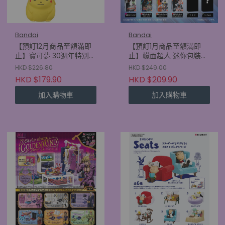
Bandai
Bandai
【預訂12月商品至額滿即
【預訂1月商品至額滿即
止】寶可夢 30週年特別版
止】幪面超人 迷你包裝吊
公仔 SP vol. (原盒12包)
飾 & 朱古力餅乾 2 (原盒
HKD $226.80
HKD $249.00
(4570117935251)
10件) (4570117931505)
HKD $179.90
HKD $209.90
加入購物車
加入購物車