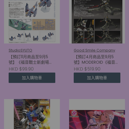
StudioSYUTO
Good Smile Company
【預訂11月商品至9月5
【預訂4月商品至9月5
號】《福音戰士新劇場
號】MODEROID《福音戰
版》SYUTO Tiny Scale
士新劇場版》福音戰士臨
HKD $99.90
HKD $519.90
1/350 近距航空支援用垂
時5號機
加入購物車
加入購物車
直起降對地攻擊機 YAGR-
(4570232590687)
3B (4580620730717)