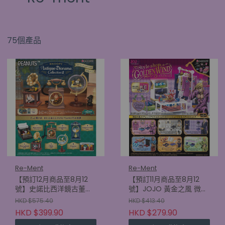
75個產品
Re-Ment
Re-Ment
【預訂12月商品至8月12
【預訂11月商品至8月12
號】史諾比西洋鏡古董系
號】JOJO 黃金之風 微型
列2 (原盒6款)
擺設 (原盒6款)
HKD $575.40
HKD $413.40
(4521121701509)
(4521121700892)
HKD $399.90
HKD $279.90