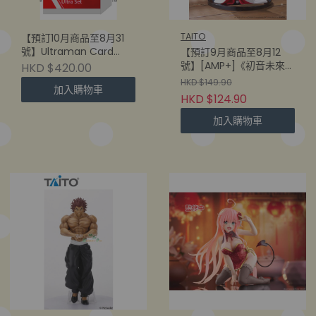
TAITO
【預訂10月商品至8月31
號】Ultraman Card
【預訂9月商品至8月12
Game [BP09US] きた
號】[AMP+]《初音未來》
HKD $420.00
ぞ！われらの ウルトラセ
雪初音 -ALL STARS
HKD $149.90
加入購物車
ット Ultra Set 日版 (1盒
2013ver-
HKD $124.90
6set)
(840342405657)
加入購物車