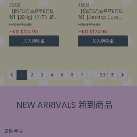
TAITO
TAITO
【預訂12月商品至8月12
【預訂12月商品至8月12
號】[28Fig]《刃牙》範馬
號】[Desktop Cute]
勇次郎
《To Love Ru》菈菈 -旗
HKD $149.90
HKD $149.90
(840342406258)
袍- (840342406142)
HKD $124.90
HKD $124.90
加入購物車
加入購物車
1
2
3
4
5
6
7
...
60
61
NEW ARRIVALS 新到商品
21個產品