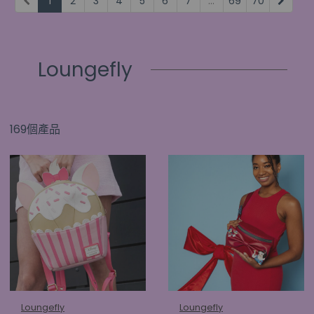
1
2
3
4
5
6
7
...
69
70
Loungefly
169個產品
Loungefly
Loungefly