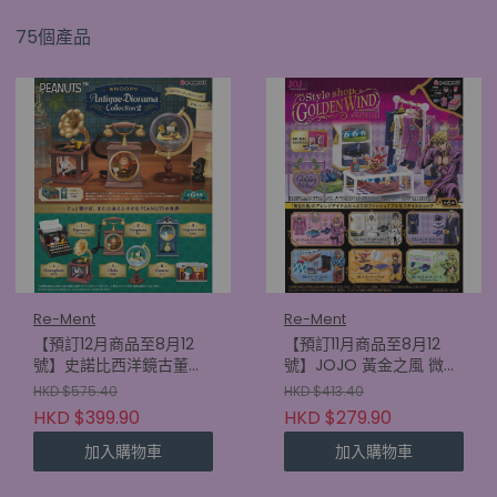
75個產品
Re-Ment
Re-Ment
【預訂12月商品至8月12
【預訂11月商品至8月12
號】史諾比西洋鏡古董系
號】JOJO 黃金之風 微型
列2 (原盒6款)
擺設 (原盒6款)
HKD $575.40
HKD $413.40
(4521121701509)
(4521121700892)
HKD $399.90
HKD $279.90
加入購物車
加入購物車