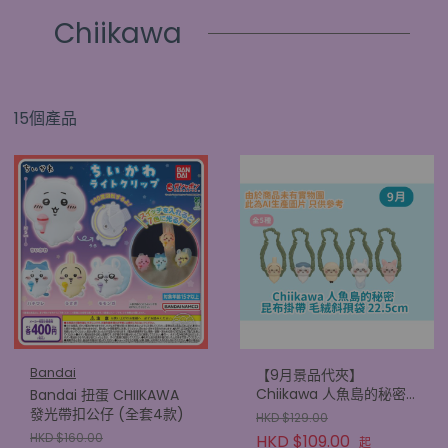
Chiikawa
15個產品
Bandai
【9月景品代夾】
Chiikawa 人魚島的秘密
Bandai 扭蛋 CHIIKAWA
昆布掛帶 毛絨斜孭袋
發光帶扣公仔 (全套4款)
HKD $129.00
22.5cm
HKD $160.00
HKD $109.00
起