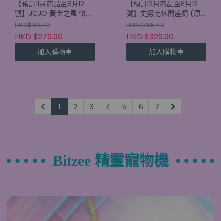
【預訂11月商品至8月12
【預訂12月商品至8月12
號】JOJO 黃金之風 微型
號】史努比休閒座椅 (原
擺設 (原盒6款)
盒6款) (4521121701806)
HKD $413.40
HKD $485.40
(4521121700892)
HKD $279.90
HKD $329.90
加入購物車
加入購物車
1
2
3
4
5
6
7
Bitzee 精靈寵物機