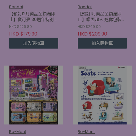
Bandai
Bandai
【預訂12月商品至額滿即
【預訂1月商品至額滿即
止】寶可夢 30週年特別版
止】幪面超人 迷你包裝吊
公仔 SP vol. (原盒12包)
飾 & 朱古力餅乾 2 (原盒
HKD $226.80
HKD $249.00
(4570117935251)
10件) (4570117931505)
HKD $179.90
HKD $209.90
加入購物車
加入購物車
Re-Ment
Re-Ment