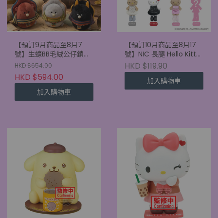
【預訂9月商品至8月7
【預訂10月商品至8月17
號】生蠔BB毛絨公仔鎖匙
號】NIC 長腿 Hello Kitty
扣 古埃及盲盒 (原盒6款)
盲盒 mini 版 (單盒)
HKD $119.90
HKD $654.00
HKD $594.00
加入購物車
加入購物車