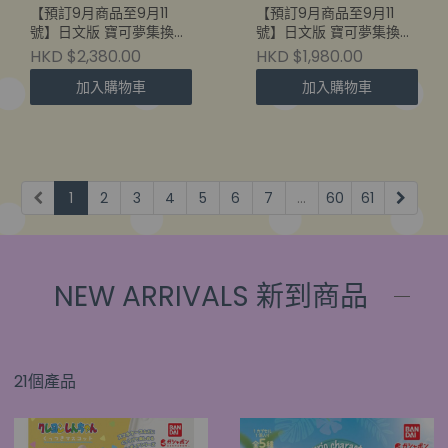
【預訂9月商品至9月11
【預訂9月商品至9月11
號】日文版 寶可夢集換式
號】日文版 寶可夢集換式
卡牌遊戲 MEGA
卡牌遊戲 MEGA
HKD $2,380.00
HKD $1,980.00
M6a「30th
M6a「30th
加入購物車
加入購物車
CELEBRATION」補充包 -
CELEBRATION」補充包 -
M6a (原盒20包) - Week
M6a (原盒20包) - Week
39 出貨
40 出貨
1
2
3
4
5
6
7
...
60
61
NEW ARRIVALS 新到商品
21個產品