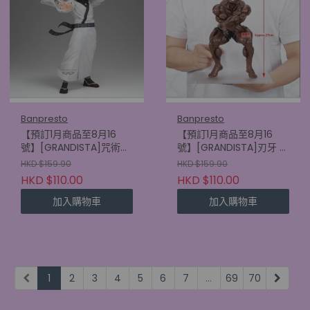
Banpresto
Banpresto
【預訂1月商品至8月16
【預訂1月商品至8月16
號】[GRANDISTA]咒術迴
號】[GRANDISTA]刃牙 比
戰 宿儺
斯凱特·奧利華
HKD $159.90
HKD $159.90
(4573102749208)
(4573102749154)
HKD $110.00
HKD $110.00
加入購物車
加入購物車
1
2
3
4
5
6
7
...
69
70