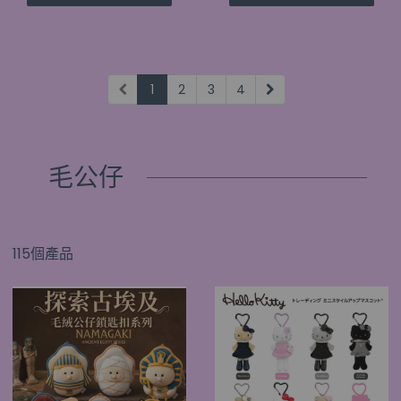
1
2
3
4
毛公仔
115個產品