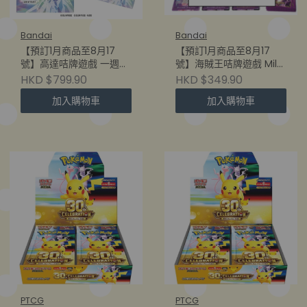
Bandai
Bandai
【預訂1月商品至8月17
【預訂1月商品至8月17
號】高達咭牌遊戲 一週年
號】海賊王咭牌遊戲 Milk
豪華套裝 [PB-03]
Box 第二彈【AC-02】
HKD $799.90
HKD $349.90
(4582770124897)
(4582770123951)
加入購物車
加入購物車
PTCG
PTCG