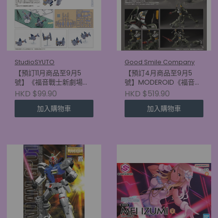
StudioSYUTO
Good Smile Company
【預訂11月商品至9月5
【預訂4月商品至9月5
號】《福音戰士新劇場
號】MODEROID《福音戰
版》SYUTO Tiny Scale
士新劇場版》福音戰士臨
HKD $99.90
HKD $519.90
1/350 近距航空支援用垂
時5號機
加入購物車
加入購物車
直起降對地攻擊機 YAGR-
(4570232590687)
3B (4580620730717)