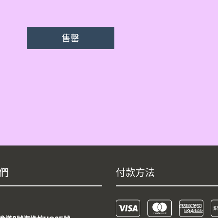
售罄
們
付款方法
：