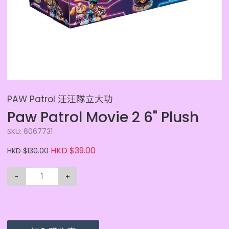
PAW Patrol 汪汪隊立大功
Paw Patrol Movie 2 6" Plush
SKU: 6067731
HKD $39.00
HKD $130.00
-
+