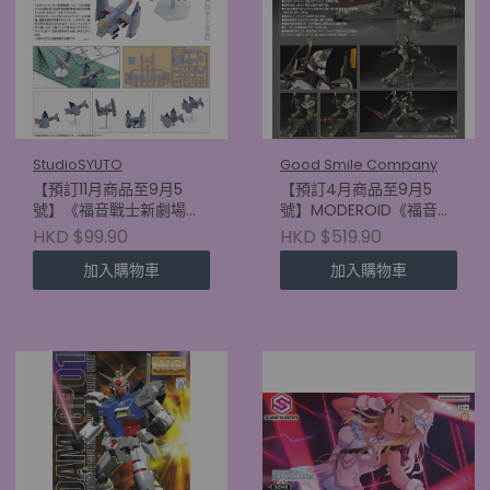
StudioSYUTO
Good Smile Company
【預訂11月商品至9月5
【預訂4月商品至9月5
號】《福音戰士新劇場
號】MODEROID《福音戰
版》SYUTO Tiny Scale
士新劇場版》福音戰士臨
HKD $99.90
HKD $519.90
1/350 近距航空支援用垂
時5號機
加入購物車
加入購物車
直起降對地攻擊機 YAGR-
(4570232590687)
3B (4580620730717)