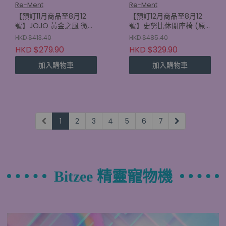
Re-Ment
Re-Ment
【預訂11月商品至8月12
【預訂12月商品至8月12
號】JOJO 黃金之風 微型
號】史努比休閒座椅 (原
擺設 (原盒6款)
盒6款) (4521121701806)
HKD $413.40
HKD $485.40
(4521121700892)
HKD $279.90
HKD $329.90
加入購物車
加入購物車
1
2
3
4
5
6
7
Bitzee 精靈寵物機