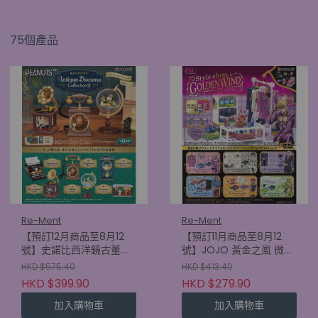
75個產品
Re-Ment
Re-Ment
【預訂12月商品至8月12
【預訂11月商品至8月12
號】史諾比西洋鏡古董系
號】JOJO 黃金之風 微型
列2 (原盒6款)
擺設 (原盒6款)
HKD $575.40
HKD $413.40
(4521121701509)
(4521121700892)
HKD $399.90
HKD $279.90
加入購物車
加入購物車