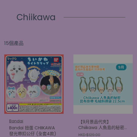
Chiikawa
15個產品
Bandai
【9月景品代夾】
Chiikawa 人魚島的秘密
Bandai 扭蛋 CHIIKAWA
昆布掛帶 毛絨斜孭袋
發光帶扣公仔 (全套4款)
HKD $129.00