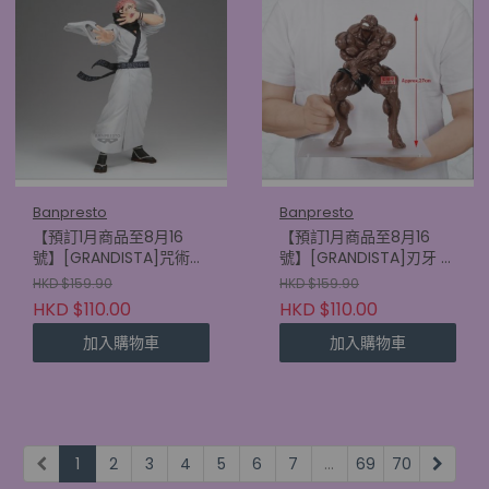
Banpresto
Banpresto
【預訂1月商品至8月16
【預訂1月商品至8月16
號】[GRANDISTA]咒術迴
號】[GRANDISTA]刃牙 比
戰 宿儺
斯凱特·奧利華
HKD $159.90
HKD $159.90
(4573102749208)
(4573102749154)
HKD $110.00
HKD $110.00
加入購物車
加入購物車
1
2
3
4
5
6
7
...
69
70