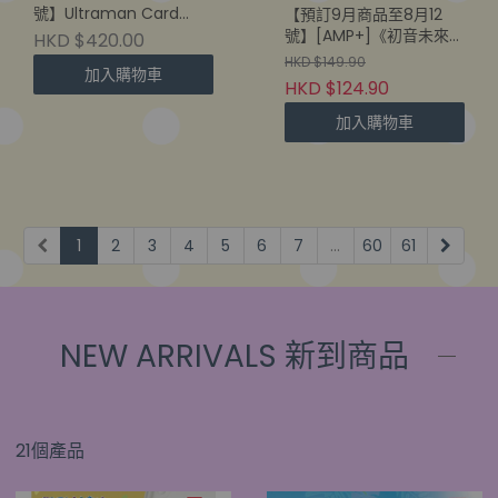
號】Ultraman Card
【預訂9月商品至8月12
Game [BP09US] きた
號】[AMP+]《初音未來》
HKD $420.00
ぞ！われらの ウルトラセ
雪初音 -ALL STARS
HKD $149.90
加入購物車
ット Ultra Set 日版 (1盒
2013ver-
HKD $124.90
6set)
(840342405657)
加入購物車
1
2
3
4
5
6
7
...
60
61
NEW ARRIVALS 新到商品
21個產品