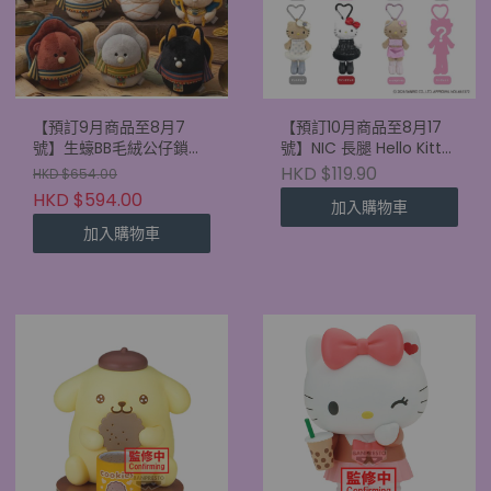
【預訂9月商品至8月7
【預訂10月商品至8月17
號】生蠔BB毛絨公仔鎖匙
號】NIC 長腿 Hello Kitty
扣 古埃及盲盒 (原盒6款)
盲盒 mini 版 (單盒)
HKD $119.90
HKD $654.00
HKD $594.00
加入購物車
加入購物車