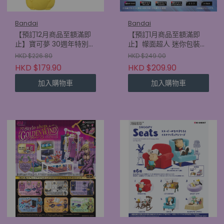
Bandai
Bandai
【預訂12月商品至額滿即
【預訂1月商品至額滿即
止】寶可夢 30週年特別版
止】幪面超人 迷你包裝吊
公仔 SP vol. (原盒12包)
飾 & 朱古力餅乾 2 (原盒
HKD $226.80
HKD $249.00
(4570117935251)
10件) (4570117931505)
HKD $179.90
HKD $209.90
加入購物車
加入購物車