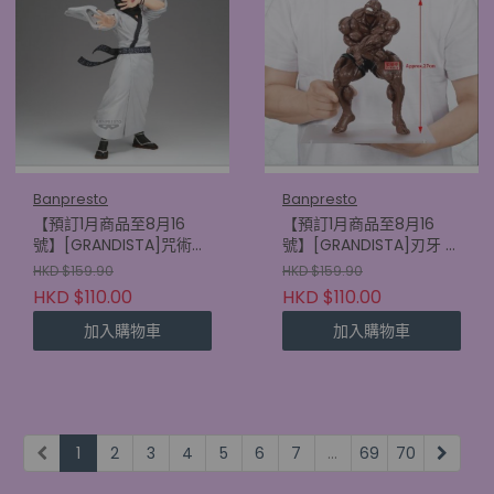
Banpresto
Banpresto
【預訂1月商品至8月16
【預訂1月商品至8月16
號】[GRANDISTA]咒術迴
號】[GRANDISTA]刃牙 比
戰 宿儺
斯凱特·奧利華
HKD $159.90
HKD $159.90
(4573102749208)
(4573102749154)
HKD $110.00
HKD $110.00
加入購物車
加入購物車
1
2
3
4
5
6
7
...
69
70