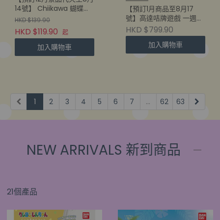
14號】 Chiikawa 蝴蝶結
【預訂1月商品至8月17
BIG 30CM 毛公仔
號】高達咭牌遊戲 一週年
HKD $139.90
豪華套裝 [PB-03]
HKD $799.90
HKD $119.90
起
(4582770124897)
加入購物車
加入購物車
1
2
3
4
5
6
7
...
62
63
NEW ARRIVALS 新到商品
21個產品