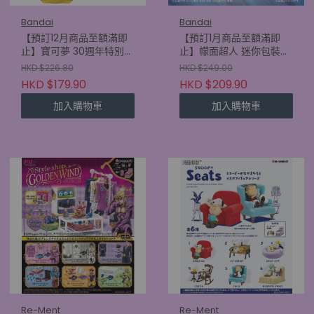
Bandai
Bandai
【預訂12月商品至額滿即
【預訂1月商品至額滿即
止】寶可夢 30週年特別版
止】幪面超人 迷你包裝吊
公仔 SP vol. (原盒12包)
飾 & 朱古力餅乾 2 (原盒
HKD $226.80
HKD $249.00
(4570117935251)
10件) (4570117931505)
HKD $179.90
HKD $209.90
加入購物車
加入購物車
Re-Ment
Re-Ment