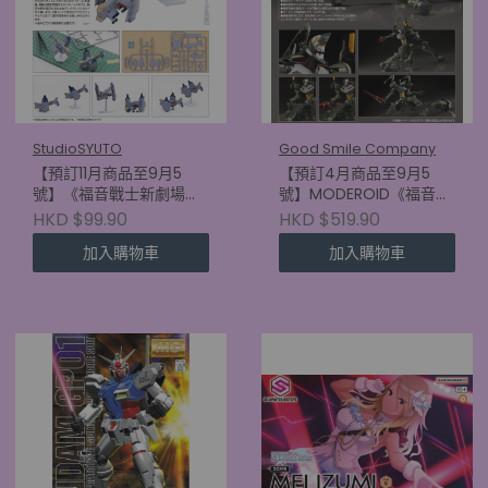
StudioSYUTO
Good Smile Company
【預訂11月商品至9月5
【預訂4月商品至9月5
號】《福音戰士新劇場
號】MODEROID《福音戰
版》SYUTO Tiny Scale
士新劇場版》福音戰士臨
HKD $99.90
HKD $519.90
1/350 近距航空支援用垂
時5號機
加入購物車
加入購物車
直起降對地攻擊機 YAGR-
(4570232590687)
3B (4580620730717)