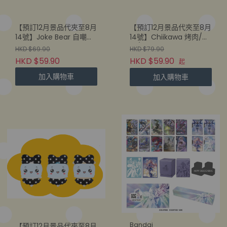
【預訂12月景品代夾至8月
【預訂12月景品代夾至8月
14號】Joke Bear 自嘲熊
14號】Chiikawa 烤肉/壽
「做一個吧...」10CM 掛飾
司/螃蟹 9CM 掛飾公仔
HKD $69.90
HKD $79.90
公仔
HKD $59.90
HKD $59.90
起
加入購物車
加入購物車
Bandai
【預訂12月景品代夾至8月