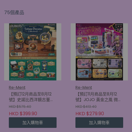
75個產品
Re-Ment
Re-Ment
【預訂12月商品至8月12
【預訂11月商品至8月12
號】史諾比西洋鏡古董系
號】JOJO 黃金之風 微型
列2 (原盒6款)
擺設 (原盒6款)
HKD $575.40
HKD $413.40
(4521121701509)
(4521121700892)
HKD $399.90
HKD $279.90
加入購物車
加入購物車