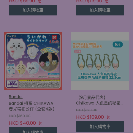
HKD $59.90
HKD $119.90
起
起
加入購物車
加入購物車
Bandai
【9月景品代夾】
Chiikawa 人魚島的秘密
Bandai 扭蛋 CHIIKAWA
昆布掛帶 毛絨斜孭袋
發光帶扣公仔 (全套4款)
HKD $129.00
22.5cm
HKD $160.00
HKD $109.00
起
HKD $40.00
起
加入購物車
加入購物車