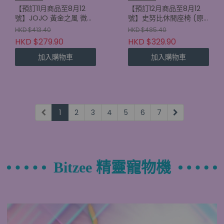
【預訂11月商品至8月12
【預訂12月商品至8月12
號】JOJO 黃金之風 微型
號】史努比休閒座椅 (原
擺設 (原盒6款)
盒6款) (4521121701806)
HKD $413.40
HKD $485.40
(4521121700892)
HKD $279.90
HKD $329.90
加入購物車
加入購物車
1
2
3
4
5
6
7
Bitzee 精靈寵物機