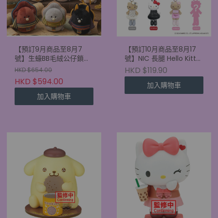
【預訂9月商品至8月7
【預訂10月商品至8月17
號】生蠔BB毛絨公仔鎖匙
號】NIC 長腿 Hello Kitty
扣 古埃及盲盒 (原盒6款)
盲盒 mini 版 (單盒)
HKD $119.90
HKD $654.00
HKD $594.00
加入購物車
加入購物車