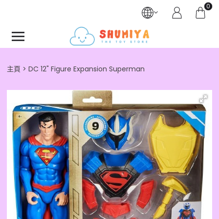
0
主頁
DC 12" Figure Expansion Superman