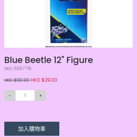
Blue Beetle 12" Figure
SKU: 6067715
HKD $29.00
HKD $130.00
-
+
加入購物車