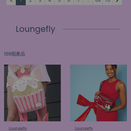
1
2
3
4
5
6
7
...
69
70
Loungefly
169個產品
Loungefly
Loungefly