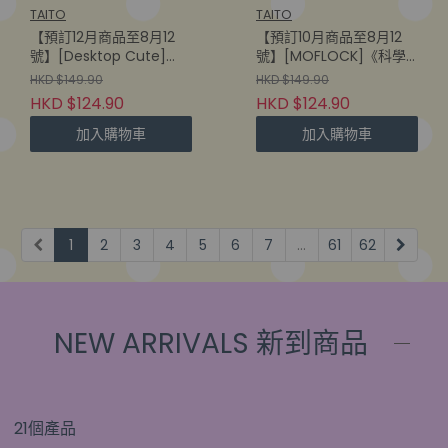
TAITO
TAITO
【預訂12月商品至8月12
【預訂10月商品至8月12
號】[Desktop Cute]
號】[MOFLOCK]《科學
《To Love Ru》菈菈 -旗
的超電磁砲》御坂美琴
HKD $149.90
HKD $149.90
袍- (840342406142)
(840342405701)
HKD $124.90
HKD $124.90
加入購物車
加入購物車
1
2
3
4
5
6
7
...
61
62
NEW ARRIVALS 新到商品
21個產品