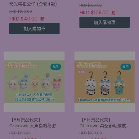
昆布掛帶 毛絨斜孭袋
發光帶扣公仔 (全套4款)
HKD $129.00
22.5cm
HKD $160.00
HKD $109.00
起
HKD $40.00
起
加入購物車
加入購物車
【8月景品代夾】
【8月景品代夾】
Chiikawa 人魚島的秘密
Chiikawa 萬聖節毛絨散
討伐系列掛飾毛公仔
紙包 17cm
HKD $89.00
HKD $109.00
10cm