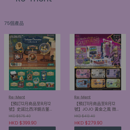
75個產品
Re-Ment
Re-Ment
【預訂12月商品至8月12
【預訂11月商品至8月12
號】史諾比西洋鏡古董系
號】JOJO 黃金之風 微型
列2 (原盒6款)
擺設 (原盒6款)
HKD $575.40
HKD $413.40
(4521121701509)
(4521121700892)
HKD $399.90
HKD $279.90