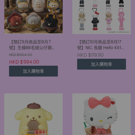
【預訂9月商品至8月7
【預訂10月商品至8月17
號】生蠔BB毛絨公仔鎖匙
號】NIC 長腿 Hello Kitty
扣 古埃及盲盒 (原盒6款)
盲盒 mini 版 (單盒)
HKD $119.90
HKD $654.00
HKD $594.00
加入購物車
加入購物車