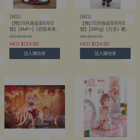
TAITO
TAITO
【預訂9月商品至8月12
【預訂12月商品至8月12
號】[AMP+]《初音未來》
號】[28Fig]《刃牙》範馬
雪初音 -ALL STARS
勇次郎
HKD $149.90
HKD $149.90
2013ver-
(840342406258)
HKD $124.90
HKD $124.90
(840342405657)
加入購物車
加入購物車