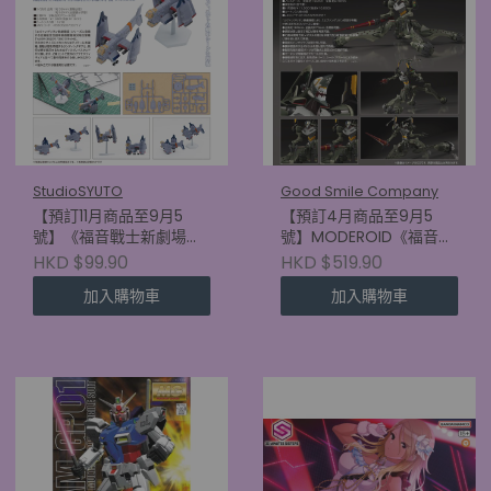
StudioSYUTO
Good Smile Company
【預訂11月商品至9月5
【預訂4月商品至9月5
號】《福音戰士新劇場
號】MODEROID《福音戰
版》SYUTO Tiny Scale
士新劇場版》福音戰士臨
HKD $99.90
HKD $519.90
1/350 近距航空支援用垂
時5號機
加入購物車
加入購物車
直起降對地攻擊機 YAGR-
(4570232590687)
3B (4580620730717)