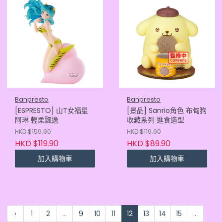
Banpresto
Banpresto
[ESPRESTO] 山T女福星
[景品] Sanrio角色 布甸狗
阿琳 輕柔飄逸
收藏系列 進食造型
HKD $159.90
HKD $119.90
HKD $119.90
HKD $89.90
加入購物車
加入購物車
‹
1
2
...
9
10
11
12
13
14
15
...