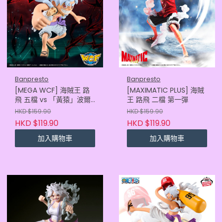
Banpresto
Banpresto
[MEGA WCF] 海賊王 路
[MAXIMATIC PLUS] 海賊
飛 五檔 vs 「黃猿」波爾
王 路飛 二檔 第一彈
薩利諾
HKD $159.90
HKD $159.90
HKD $119.90
HKD $119.90
加入購物車
加入購物車