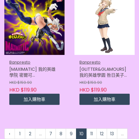
Banpresto
Banpresto
[MAXIMATIC] 我的英雄
[GLITTER&GLAMOURS]
學院 密爾可
我的英雄學園 咎日美子
(4573102718730)
(4983164285734)
HKD $159.90
HKD $159.90
HKD $119.90
HKD $119.90
加入購物車
加入購物車
‹
1
2
...
7
8
9
10
11
12
13
...