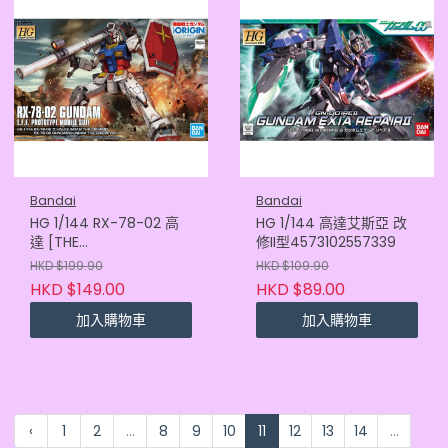
Bandai
Bandai
HG 1/144 RX-78-02 高
HG 1/144 高達艾斯亞 改
達 [THE
修II型4573102557339
ORIGIN]4573102589293
HKD $199.90
HKD $109.90
HKD $149.00
HKD $89.00
加入購物車
加入購物車
‹
1
2
...
8
9
10
11
12
13
14
...