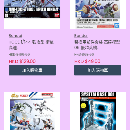
Bandai
Bandai
HGCE 1/144 強攻型 衝擊
替換用部件套裝 高達模型
高達
06 優越莢艙
(REVIVE)4573102592415
4573102671431
HKD $169.90
HKD $63.90
HKD $129.00
HKD $49.00
加入購物車
加入購物車