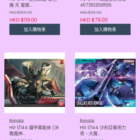
機 天 蜜娜
4573102591555
4573102575913
HKD $159.90
HKD $95.90
HKD $119.00
HKD $79.00
加入購物車
加入購物車
Bandai
Bandai
HG 1/144 鐵甲萬能俠 (決
HG 1/144 沙利亞專用力
戰魔神
奇・大魔
Ver.)4573102648693
(GQ)4573102720184