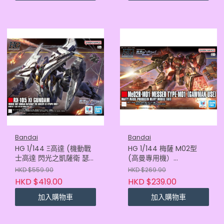
Bandai
Bandai
HG 1/144 Ξ高達 (機動戰
HG 1/144 梅薩 M02型
士高達 閃光之凱薩衛 瑟茜
(高曼專用機）
的魔女)4573102725288
4573102725370
HKD $559.90
HKD $269.90
HKD $419.00
HKD $239.00
加入購物車
加入購物車