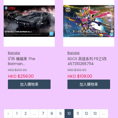
Bandai
Bandai
1/35 蝙蝠車 The
SDCS 高達系列 F9之1改
Batman
4573102657114
Ver.4573102621863
HKD $319.90
HKD $139.90
HKD $259.00
HKD $109.00
加入購物車
加入購物車
‹
1
2
...
7
8
9
10
11
12
13
...