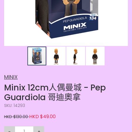
MINIX
Minix 12cm人偶曼城 - Pep
Guardiola 哥迪奧拿
SKU: 14293
HKD $49.00
HKD $130.00
-
+