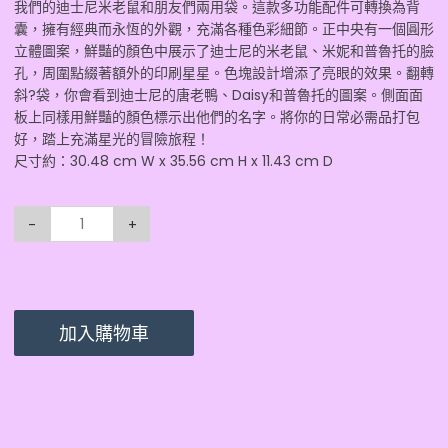
我們的迪士尼米老鼠和朋友們兩用袋。這款多功能配件可轉換為背
囊，擁有經典而永恆的外觀，充滿各種色彩細節。正中央有一個圓形
立體圖案，鮮豔的顏色中展示了迪士尼的米老鼠、米妮和普魯托的臉
孔，周圍點綴著額外的印刷星星。色塊設計增添了亮眼的效果。翻轉
斜?袋，你會看到迪士尼的唐老鴨、Daisy和普魯托的圖案。側面面
板上同樣用鮮豔的顏色標示出他們的名字。將你的日常必需品打包
好，踏上充滿星光的冒險旅程！
尺寸約：30.48 cm W x 35.56 cm H x 11.43 cm D
-
+
加入購物車