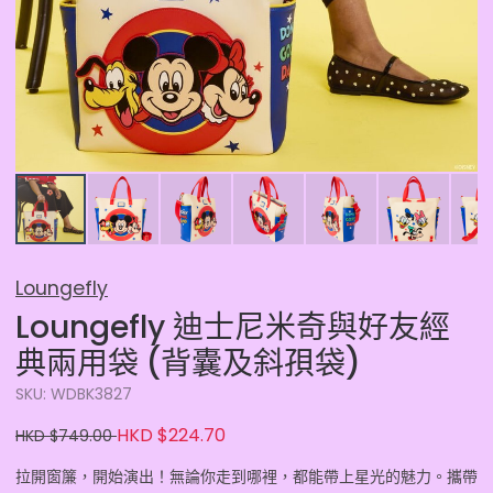
Loungefly
Loungefly 迪士尼米奇與好友經
典兩用袋 (背囊及斜孭袋)
SKU: WDBK3827
HKD $224.70
HKD $749.00
拉開窗簾，開始演出！無論你走到哪裡，都能帶上星光的魅力。攜帶