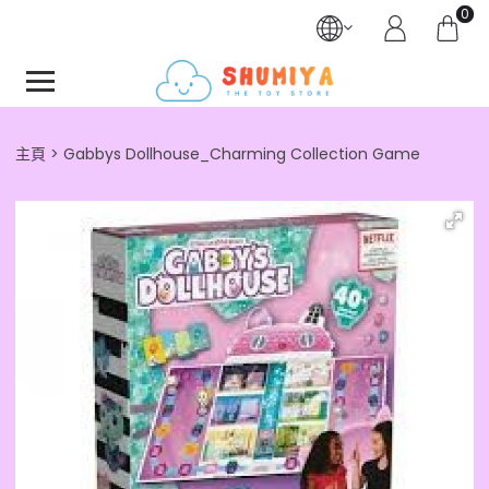
0
主頁
Gabbys Dollhouse_Charming Collection Game