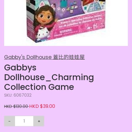
Gabby's Dollhouse 蓋比的娃娃屋
Gabbys
Dollhouse_Charming
Collection Game
SKU: 6067032
HKD $39.00
HKD $130.00
-
+