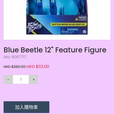
Blue Beetle 12" Feature Figure
SKU: 6067717
HKD $112.00
HKD $280.00
-
+
加入購物車