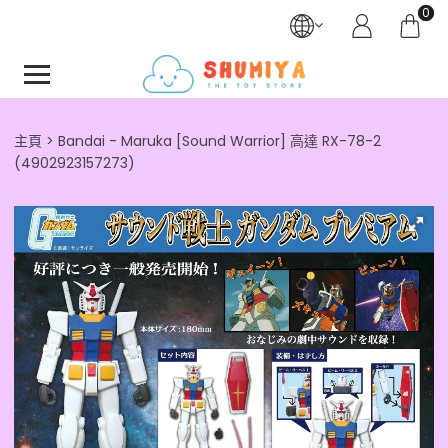
0
主頁
Bandai - Maruka [Sound Warrior] 高達 RX-78-2
(4902923157273)