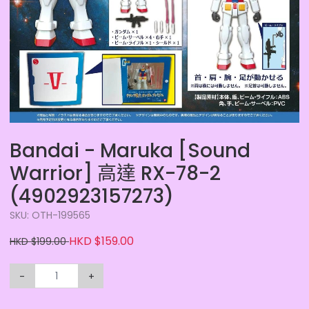
Bandai - Maruka [Sound
Warrior] 高達 RX-78-2
(4902923157273)
SKU: OTH-199565
HKD $159.00
HKD $199.00
-
+