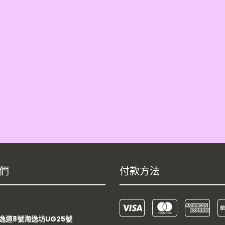
們
付款方法
：
逸道8號海逸坊UG25號