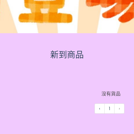
新到商品
沒有貨品
‹
1
›