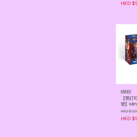
(84366
HKD $9
MINIX
【預訂1
號】Min
塞隆拿 
HKD $129
(84366
HKD $9