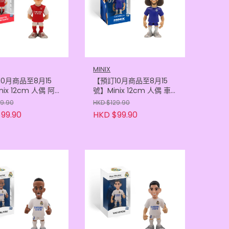
MINIX
0月商品至8月15
【預訂10月商品至8月15
ix 12cm 人偶 阿
號】Minix 12cm 人偶 車
 奧迪加特
路士 - 古古尼亞
29.90
HKD $129.90
605114262)
(8436605114149)
99.90
HKD $99.90