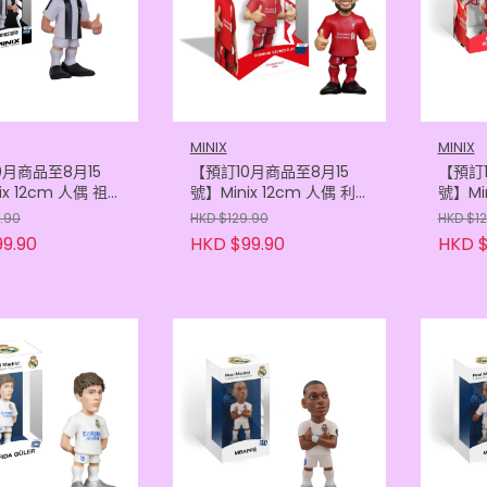
MINIX
MINIX
0月商品至8月15
【預訂10月商品至8月15
【預訂1
ix 12cm 人偶 祖
號】Minix 12cm 人偶 利
號】Min
- 干斯卡奧
物浦 - 蘇保斯拿爾
仙奴 -
.90
HKD $129.90
HKD $1
05121505)
(8436605121574)
(8436
9.90
HKD $99.90
HKD $