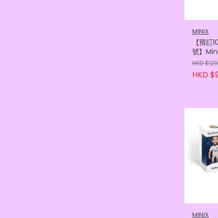
MINIX
【預訂1
號】Min
家馬德里
HKD $129
(84366
HKD $9
MINIX