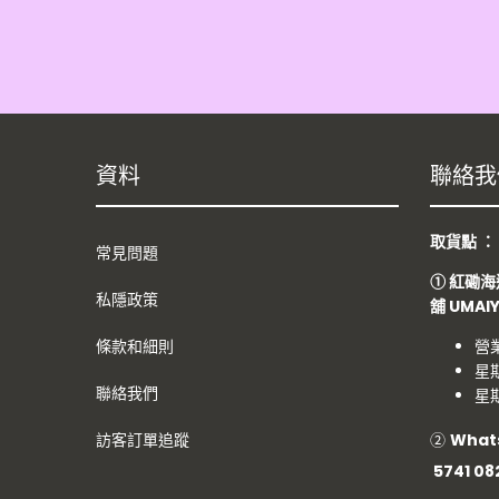
資料
聯絡我
取貨點 
常見問題
①
紅磡海
私隱政策
舖
UMAI
條款和細則
營
星期
聯絡我們
星期
②
What
訪客訂單追蹤
5741 08