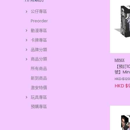
公仔專區
Preorder
動漫專區
卡牌專區
品牌分類
商品分類
MINIX
【預訂1
所有商品
號】Min
雲達斯 
新到商品
HKD $129
絲 (843
HKD $9
激安特價
玩具專區
預購專區