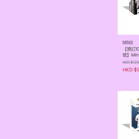
MINIX
【預訂1
號】Min
雲達斯 
HKD $129
(84366
HKD $9