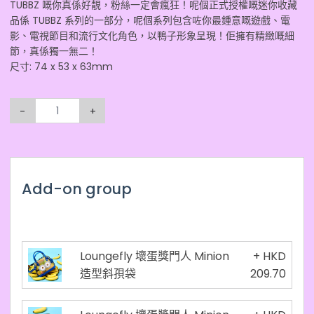
TUBBZ 嘅你真係好靚，粉絲一定會瘋狂！呢個正式授權嘅迷你收藏
品係 TUBBZ 系列的一部分，呢個系列包含咗你最鍾意嘅遊戲、電
影、電視節目和流行文化角色，以鴨子形象呈現！佢擁有精緻嘅細
節，真係獨一無二！
尺寸: 74 x 53 x 63mm
-
+
Add-on group
Loungefly 壞蛋獎門人 Minion
+ HKD
造型斜孭袋
209.70