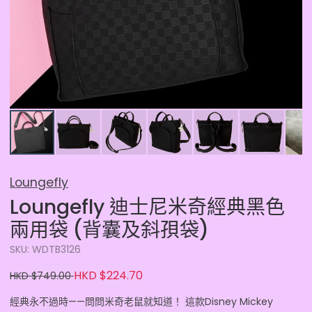
Loungefly
Loungefly 迪士尼米奇經典黑色
兩用袋 (背囊及斜孭袋)
SKU: WDTB3126
HKD $224.70
HKD $749.00
經典永不過時——問問米奇老鼠就知道！ 這款Disney Mickey