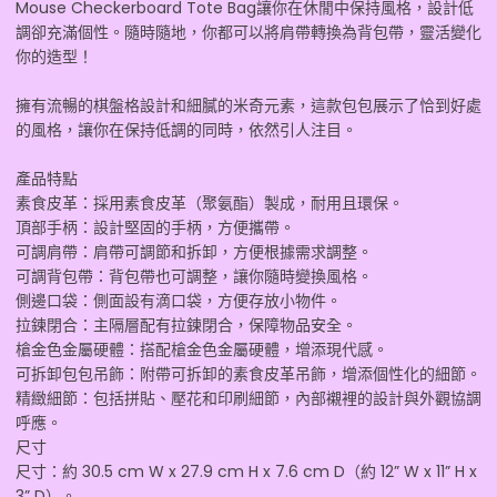
Mouse Checkerboard Tote Bag讓你在休閒中保持風格，設計低
調卻充滿個性。隨時隨地，你都可以將肩帶轉換為背包帶，靈活變化
你的造型！
擁有流暢的棋盤格設計和細膩的米奇元素，這款包包展示了恰到好處
的風格，讓你在保持低調的同時，依然引人注目。
產品特點
素食皮革：採用素食皮革（聚氨酯）製成，耐用且環保。
頂部手柄：設計堅固的手柄，方便攜帶。
可調肩帶：肩帶可調節和拆卸，方便根據需求調整。
可調背包帶：背包帶也可調整，讓你隨時變換風格。
側邊口袋：側面設有滴口袋，方便存放小物件。
拉鍊閉合：主隔層配有拉鍊閉合，保障物品安全。
槍金色金屬硬體：搭配槍金色金屬硬體，增添現代感。
可拆卸包包吊飾：附帶可拆卸的素食皮革吊飾，增添個性化的細節。
精緻細節：包括拼貼、壓花和印刷細節，內部襯裡的設計與外觀協調
呼應。
尺寸
尺寸：約 30.5 cm W x 27.9 cm H x 7.6 cm D（約 12” W x 11” H x
3” D）。